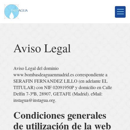
Aviso Legal
Aviso Legal del dominio
www.bombasdeaguaenmadrid.es
correspondiente a
SERAFIN FERNANDEZ LILLO
(en adelante EL
TITULAR) con
NIF
02091950P
y domicilio en
Calle
Delfín 7-3ºB
,
28907
,
GETAFE
(
Madrid
). eMail:
instagua@instagua.org
.
Condiciones generales
de utilización de la web